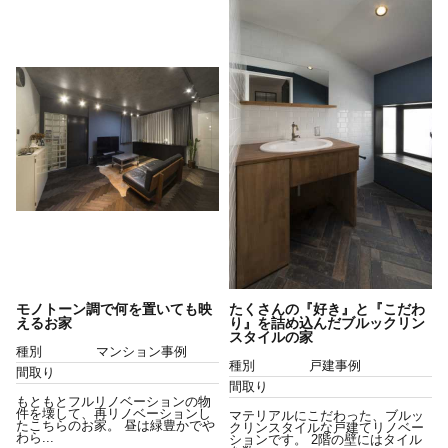
モノトーン調で何を置いても映
たくさんの『好き』と『こだわ
えるお家
り』を詰め込んだブルックリン
スタイルの家
種別
マンション事例
種別
戸建事例
間取り
間取り
もともとフルリノベーションの物
件を壊して、再リノベーションし
マテリアルにこだわった、ブルッ
たこちらのお家。 昼は緑豊かでや
クリンスタイルな戸建てリノベー
わら...
ションです。 2階の壁にはタイル