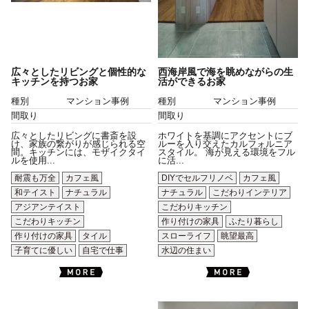
広々としたリビングと個性的な
西海岸風で海を眺めながらの生
キッチンを持つお家
活ができるお家
種別
マンション事例
種別
マンション事例
間取り
間取り
広々としたリビングに書斎を設
ホワイトを基調にアクセントにブ
け、家族の繋がりが感じられる空
ルーを入り交えたカルフォルニア
間。キッチンには、モザイクタイ
スタイル。 海が見える環境をフル
ルを使用...
に活...
耐震も万全
カフェ風
DIYでセルフリノベ
カフェ風
和テイスト
ナチュラル
ナチュラル
こだわりインテリア
アジアンテイスト
こだわりキッチン
こだわりキッチン
作り付けの家具
ふたり暮らし
作り付けの家具
タイル
スローライフ
眺望最高
子育てに優しい
自宅で仕事
水辺の住まい