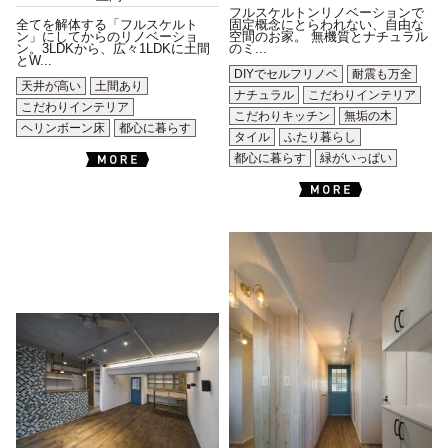
フルスケルトンリノベーションで
全てを解体する「フルスケルト
固定概念にとらわれない、自由な
ン」にしてからのリノベーショ
空間のお家。 無機質とナチュラル
ン。3LDKから、広々1LDKに土間
のミ...
とW...
DIYでセルフリノベ
耐震も万全
天井が高い
土間あり
ナチュラル
こだわりインテリア
こだわりインテリア
こだわりキッチン
無垢の木
ヘリンボーン床
都心に暮らす
タイル
ふたり暮らし
都心に暮らす
緑がいっぱい