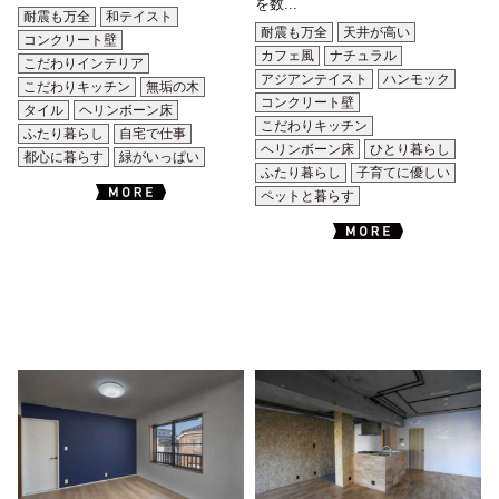
を数...
耐震も万全
和テイスト
耐震も万全
天井が高い
コンクリート壁
カフェ風
ナチュラル
こだわりインテリア
アジアンテイスト
ハンモック
こだわりキッチン
無垢の木
コンクリート壁
タイル
ヘリンボーン床
こだわりキッチン
ふたり暮らし
自宅で仕事
ヘリンボーン床
ひとり暮らし
都心に暮らす
緑がいっぱい
ふたり暮らし
子育てに優しい
ペットと暮らす