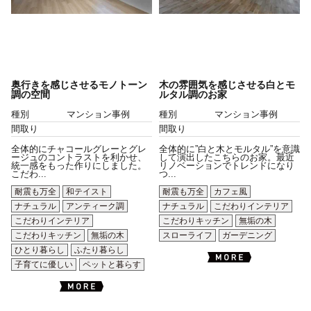
奥行きを感じさせるモノトーン
木の雰囲気を感じさせる白とモ
調の空間
ルタル調のお家
種別
マンション事例
種別
マンション事例
間取り
間取り
全体的にチャコールグレーとグレ
全体的に”白と木とモルタル”を意識
ージュのコントラストを利かせ、
して演出したこちらのお家。最近
統一感をもった作りにしました。
リノベーションでトレンドになり
こだわ...
つ...
耐震も万全
和テイスト
耐震も万全
カフェ風
ナチュラル
アンティーク調
ナチュラル
こだわりインテリア
こだわりインテリア
こだわりキッチン
無垢の木
こだわりキッチン
無垢の木
スローライフ
ガーデニング
ひとり暮らし
ふたり暮らし
子育てに優しい
ペットと暮らす