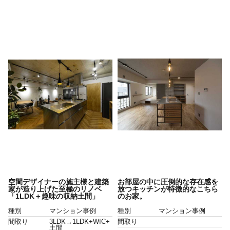
空間デザイナーの施主様と建築
お部屋の中に圧倒的な存在感を
家が造り上げた至極のリノベ
放つキッチンが特徴的なこちら
「1LDK＋趣味の収納土間」
のお家。
種別
マンション事例
種別
マンション事例
間取り
3LDK→1LDK+WIC+
間取り
土間