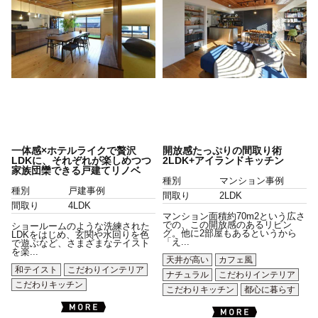
一体感×ホテルライクで贅沢
開放感たっぷりの間取り術
LDKに、それぞれが楽しめつつ
2LDK+アイランドキッチン
家族団欒できる戸建てリノベ
種別
マンション事例
種別
戸建事例
間取り
2LDK
間取り
4LDK
マンション面積約70m2という広さ
での、この開放感のあるリビン
ショールームのような洗練された
グ。他に2部屋もあるというから
LDKをはじめ、玄関や水回りを色
「え...
で遊ぶなど、さまざまなテイスト
を楽...
天井が高い
カフェ風
和テイスト
こだわりインテリア
ナチュラル
こだわりインテリア
こだわりキッチン
こだわりキッチン
都心に暮らす