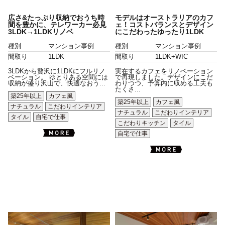
広さ&たっぷり収納でおうち時
モデルはオーストラリアのカフ
間を豊かに、テレワーカー必見
ェ！コストバランスとデザイン
3LDK→1LDKリノベ
にこだわったゆったり1LDK
種別
マンション事例
種別
マンション事例
間取り
1LDK
間取り
1LDK+WIC
3LDKから贅沢に1LDKにフルリノ
実在するカフェをリノベーション
ベーション。 ゆとりある空間には
で再現しました。デザインにこだ
収納が盛り沢山で、快適なおう...
わりつつ、予算内に収める工夫も
たくさ...
築25年以上
カフェ風
築25年以上
カフェ風
ナチュラル
こだわりインテリア
ナチュラル
こだわりインテリア
タイル
自宅で仕事
こだわりキッチン
タイル
自宅で仕事