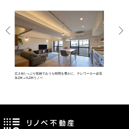
広さ&たっぷり収納でおうち時間を豊かに、テレワーカー必見
モデルは
3LDK→1LDKリノベ
にこだわっ