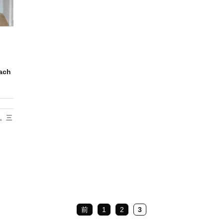
ch
。三
前
1
2
3